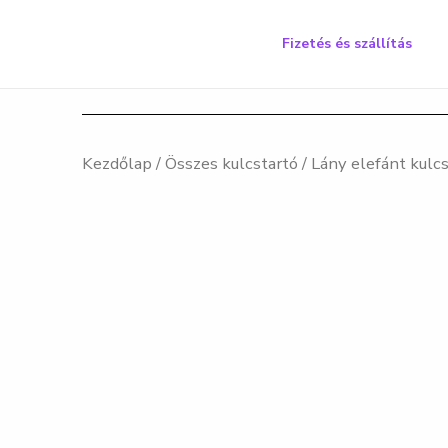
Skip
to
Fizetés és szállítás
content
Kezdőlap
/
Összes kulcstartó
/ Lány elefánt kulc