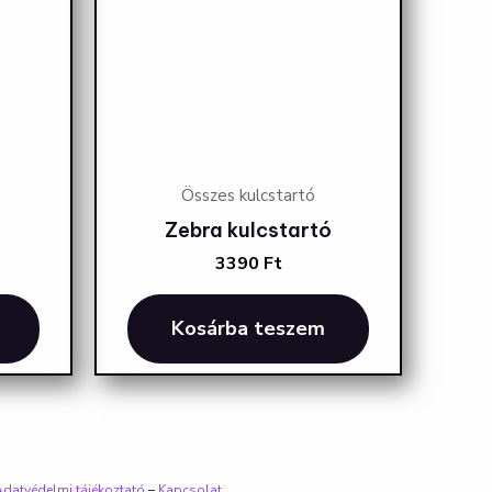
Összes kulcstartó
Zebra kulcstartó
3390
Ft
Kosárba teszem
datvédelmi tájékoztató
–
Kapcsolat