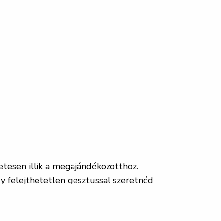
etesen illik a megajándékozotthoz.
gy felejthetetlen gesztussal szeretnéd