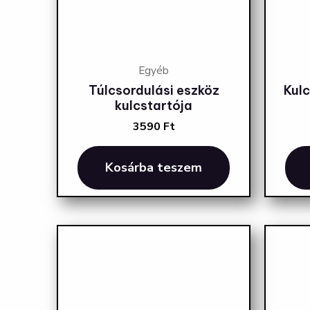
Egyéb
Túlcsordulási eszköz
Kul
kulcstartója
3590
Ft
Kosárba teszem