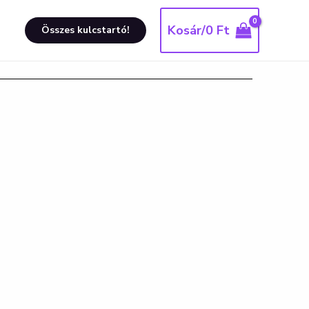
Kosár/
0
Ft
Összes kulcstartó!