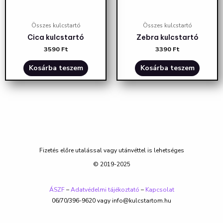
Összes kulcstartó
Összes kulcstartó
Cica kulcstartó
Zebra kulcstartó
3590
Ft
3390
Ft
Kosárba teszem
Kosárba teszem
Fizetés előre utalással vagy utánvéttel is lehetséges
© 2019-2025
ÁSZF
–
Adatvédelmi tájékoztató
–
Kapcsolat
06/70/396-9620 vagy info@kulcstartom.hu