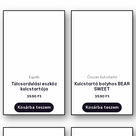
Egyéb
Összes kulcstartó
Túlcsordulási eszköz
Kulcstartó bolyhos BEAR
kulcstartója
SWEET
3590
Ft
3590
Ft
Kosárba teszem
Kosárba teszem