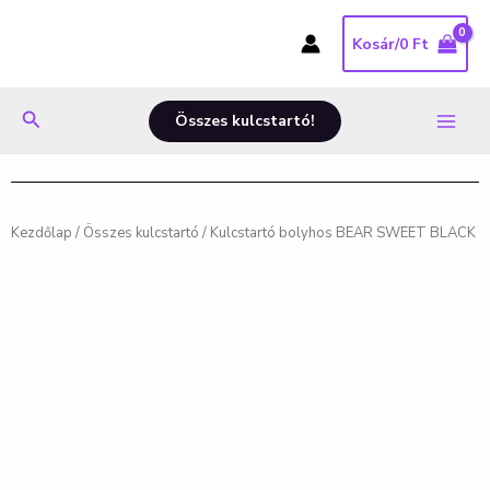
Skip
Main
to
Kosár/
0
Ft
Menu
content
Search
Összes kulcstartó!
Kezdőlap
/
Összes kulcstartó
/ Kulcstartó bolyhos BEAR SWEET BLACK