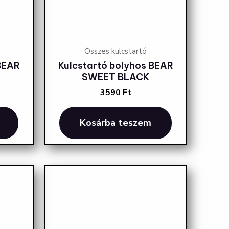
Összes kulcstartó
BEAR
Kulcstartó bolyhos BEAR
SWEET BLACK
3590
Ft
Kosárba teszem