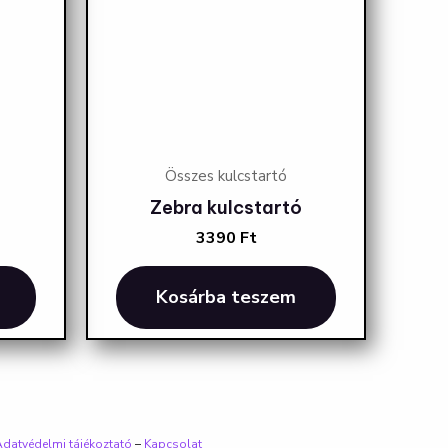
Összes kulcstartó
Zebra kulcstartó
3390
Ft
Kosárba teszem
datvédelmi tájékoztató
–
Kapcsolat