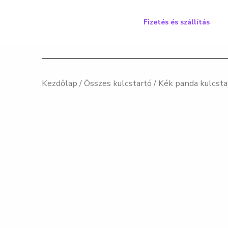
Skip
to
Fizetés és szállítás
content
Kezdőlap
/
Összes kulcstartó
/ Kék panda kulcsta