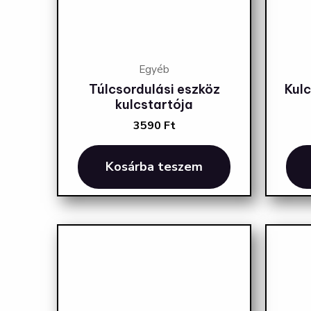
Egyéb
Túlcsordulási eszköz
Kul
kulcstartója
3590
Ft
Kosárba teszem