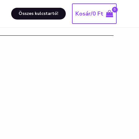
Kosár/
0
Ft
Összes kulcstartó!