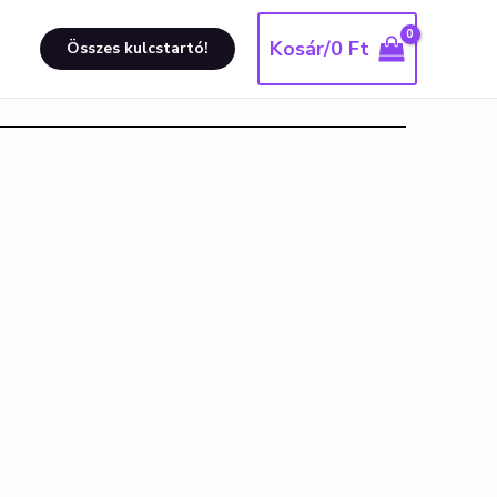
Kosár/
0
Ft
Összes kulcstartó!