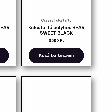
Összes kulcstartó
BEAR
Kulcstartó bolyhos BEAR
SWEET BLACK
3590
Ft
Kosárba teszem