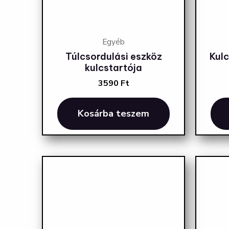
Egyéb
Túlcsordulási eszköz
Kul
kulcstartója
3590
Ft
Kosárba teszem