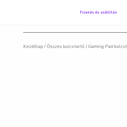
Skip
to
Fizetés és szállítás
content
Kezdőlap
/
Összes kulcstartó
/ Gaming Pad kulcst