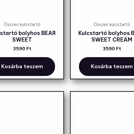
Összes kulcstartó
Összes kulcstartó
cstartó bolyhos BEAR
Kulcstartó bolyhos 
SWEET
SWEET CREAM
3590
Ft
3590
Ft
Kosárba teszem
Kosárba teszem