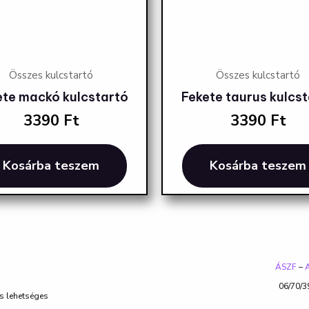
Összes kulcstartó
Összes kulcstartó
ete mackó kulcstartó
Fekete taurus kulcs
3390
Ft
3390
Ft
Kosárba teszem
Kosárba teszem
ÁSZF
–
A
06/70/3
is lehetséges