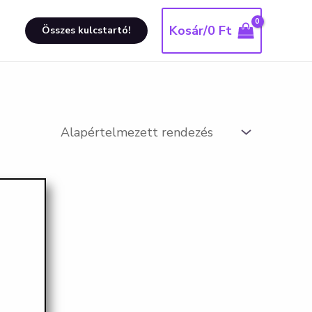
Kosár/
0
Ft
Összes kulcstartó!