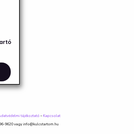
tartó
datvédelmi tájékoztató
–
Kapcsolat
96-9620 vagy info@kulcstartom.hu