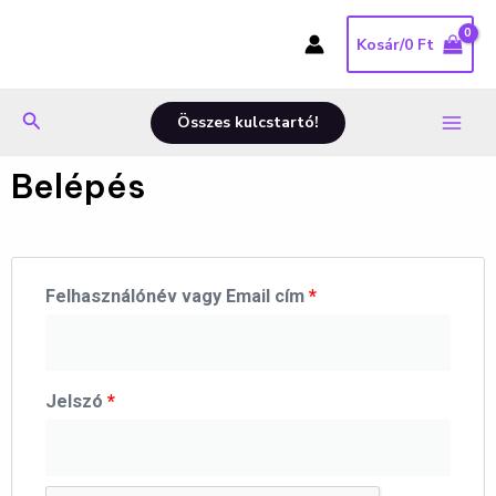
Skip
Main
to
Kosár/
0
Ft
Menu
content
Search
Összes kulcstartó!
Belépés
Kötelező
Kötelező
Felhasználónév vagy Email cím
*
Jelszó
*